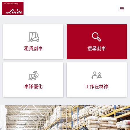
租賃剷車
搜尋剷車
車隊優化
工作在林德