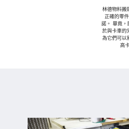
林德物料搬
正確的零件
諾。 畢竟
於與卡車的
為它們可以
高