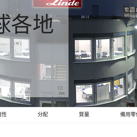
球各地
用性
分配
質量
備用零