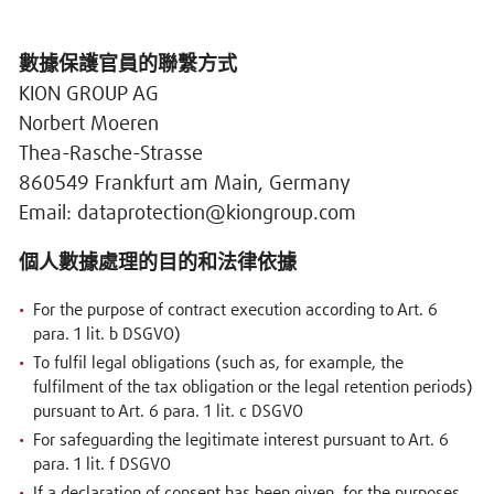
數據保護官員的聯繫方式
KION GROUP AG
Norbert Moeren
Thea-Rasche-Strasse
860549 Frankfurt am Main, Germany
Email: dataprotection@kiongroup.com
個人數據處理的目的和法律依據
For the purpose of contract execution according to Art. 6
para. 1 lit. b DSGVO)
To fulfil legal obligations (such as, for example, the
fulfilment of the tax obligation or the legal retention periods)
pursuant to Art. 6 para. 1 lit. c DSGVO
For safeguarding the legitimate interest pursuant to Art. 6
para. 1 lit. f DSGVO
If a declaration of consent has been given, for the purposes