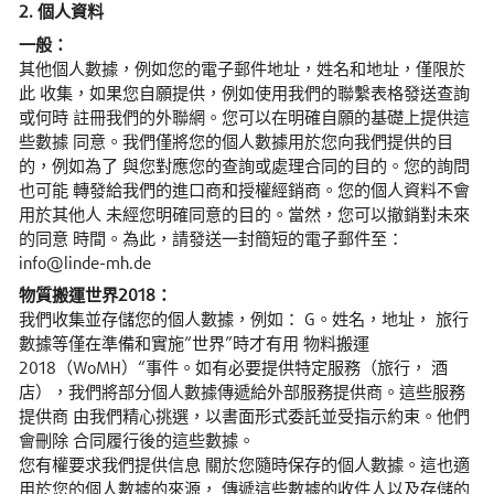
2. 個人資料
一般：
其他個人數據，例如您的電子郵件地址，姓名和地址，僅限於
此 收集，如果您自願提供，例如使用我們的聯繫表格發送查詢
或何時 註冊我們的外聯網。您可以在明確自願的基礎上提供這
些數據 同意。我們僅將您的個人數據用於您向我們提供的目
的，例如為了 與您對應您的查詢或處理合同的目的。您的詢問
也可能 轉發給我們的進口商和授權經銷商。您的個人資料不會
用於其他人 未經您明確同意的目的。當然，您可以撤銷對未來
的同意 時間。為此，請發送一封簡短的電子郵件至：
info@linde-mh.de
物質搬運世界2018：
我們收集並存儲您的個人數據，例如： G。姓名，地址， 旅行
數據等僅在準備和實施“世界”時才有用 物料搬運
2018（WoMH）“事件。如有必要提供特定服務（旅行， 酒
店），我們將部分個人數據傳遞給外部服務提供商。這些服務
提供商 由我們精心挑選，以書面形式委託並受指示約束。他們
會刪除 合同履行後的這些數據。
您有權要求我們提供信息 關於您隨時保存的個人數據。這也適
用於您的個人數據的來源， 傳遞這些數據的收件人以及存儲的