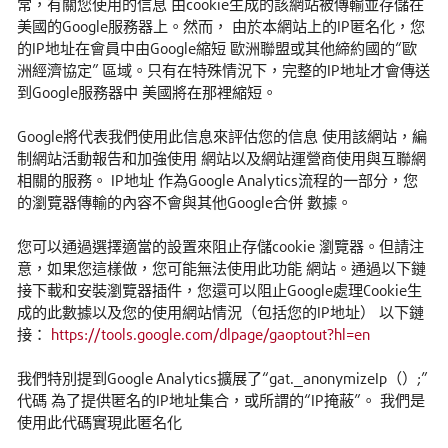
常，有關您使用的信息 由cookie生成的該網站被傳輸並存儲在
美國的Google服務器上。然而， 由於本網站上的IP匿名化，您
的IP地址在會員中由Google縮短 歐洲聯盟或其他締約國的“歐
洲經濟協定” 區域。只有在特殊情況下，完整的IP地址才會傳送
到Google服務器中 美國將在那裡縮短。
Google將代表我們使用此信息來評估您的信息 使用該網站，編
制網站活動報告和加強使用 網站以及網站運營商使用與互聯網
相關的服務。 IP地址 作為Google Analytics流程的一部分，您
的瀏覽器傳輸的內容不會與其他Google合併 數據。
您可以通過選擇適當的設置來阻止存儲cookie 瀏覽器。但請注
意，如果您這樣做，您可能無法使用此功能 網站。
通過
以下鏈
接
下載和安裝瀏覽器插件，
您還可以阻止Google處理Cookie生
成的此數據以及您的使用
網站
情況（包括您的IP地址） 以下鏈
接：
https://tools.google.com/dlpage/gaoptout?hl=en
我們特別提到Google Analytics擴展了“gat._anonymizeIp（）;”
代碼 為了提供匿名的IP地址集合，或所謂的“IP掩蔽”。 我們是
使用此代碼實現此匿名化