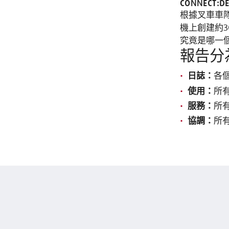
CONNECT:
根據叉車車隊
機上創建約
究竟是哪一
報告分
日誌：
各
使用：
所
服務：
所
協調：
所