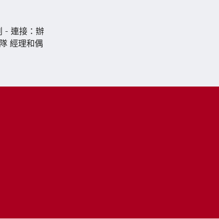
- 連接：辦
隊 經理和偶