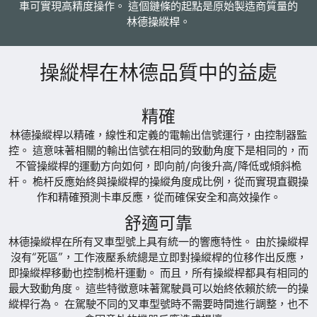
車可實現高精度操作。 這個鏈條的起點是原始製造商質量的
林德操縱桿。
操縱桿在林德品質中的益處
精確
林德操縱桿以精確，線性和定義的電輸出信號運行，由控制器監
控。 這意味著相關的輸出信號在相同的致動角度下是相同的，而
不管操縱桿的運動方向如何，即向前/向後升高/降低或傾斜桅
杆。 桅杆反應始終與操縱桿的操縱角度成比例，從而實現直觀操
作和精確預測卡車反應，從而確保安全和高效操作。
舒適可靠
林德操縱桿在所有叉車型號上具有統一的響應特性。 由於操縱桿
沒有“死區”，工作液壓系統總是立即對操縱桿的位移作出反應，
即操縱桿移動也控制桅杆運動。 而且，所有操縱桿都具有相同的
最大致動角度。 這些特徵意味著駕駛員可以始終依賴於統一的操
縱桿行為。 在駕駛不同的叉車型號時不需要時間進行調整，也不