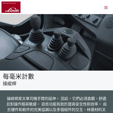
每毫米計數
操縱桿
操縱桿是叉車司機手臂的延伸。 因此，它們必須直觀，舒適
且對操作極其敏感。 這些功能有助於提高安全性和效率。 由
於硬件和軟件的完美協調以及多個組件的交互，林德材料叉